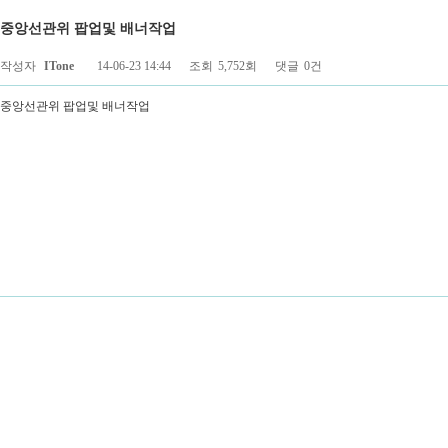
중앙선관위 팝업및 배너작업
페이지 정보
작성자
ITone
14-06-23 14:44
조회
5,752회
댓글
0건
중앙선관위 팝업및 배너작업