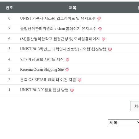
번호
제목
8
UNIST 기숙사 시스템 업그레이드 및 유지보수
7
중앙선거관리위원회 e-clean 홈페이지 유지보수
6
(사)울산행복한학교 웹접근성 및 모바일홈페이지
5
UNIST 2013학년도 과학영재멘토링(기숙형)웹진발행
4
인쇄마당 포털 사이트 제작
3
Koreana Ocean Shipping Site
2
본죽 GS RETAIL 데이터 이전 지원
1
UNIST 2013.09월호 웹진 발행
처